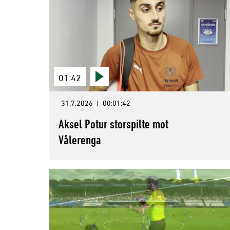
01:42
31.7.2026
|
00:01:42
Aksel Potur storspilte mot
Vålerenga