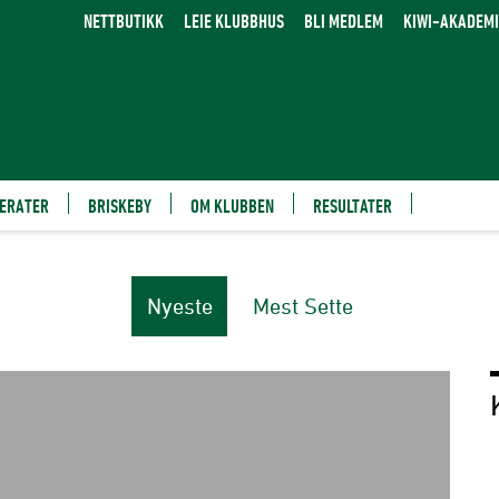
NETTBUTIKK
LEIE KLUBBHUS
BLI MEDLEM
KIWI-AKADEMI
ERATER
BRISKEBY
OM KLUBBEN
RESULTATER
Nyeste
Mest Sette