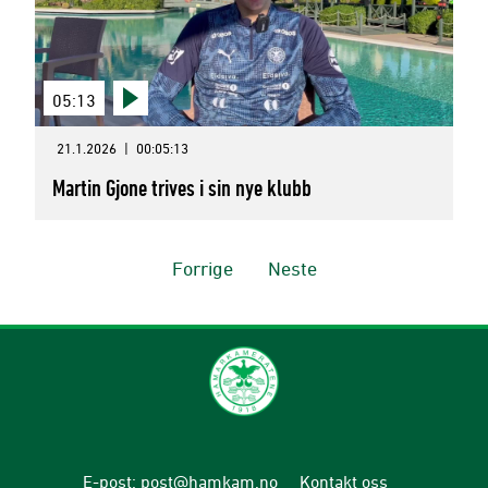
05:13
21.1.2026
|
00:05:13
Martin Gjone trives i sin nye klubb
Forrige
Neste
E-post
:
post@hamkam.no
Kontakt oss