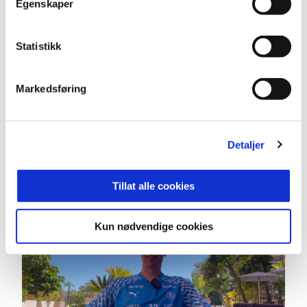
Egenskaper
Statistikk
Markedsføring
03:46
18.2.2026
|
00:03:46
Detaljer
Mikkel Gjerdalen setter pris på muligheten
Tillat alle cookies
Kun nødvendige cookies