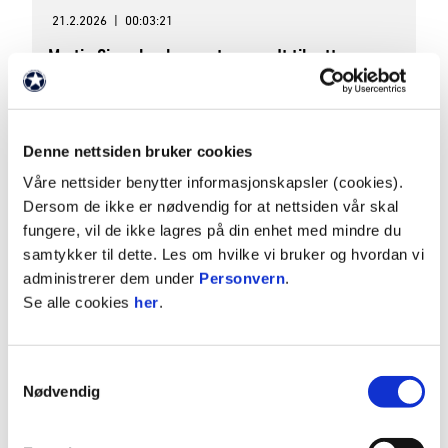
21.2.2026
|
00:03:21
Martin Gjone har kommet seg godt til rette
Denne nettsiden bruker cookies
Våre nettsider benytter informasjonskapsler (cookies).
Dersom de ikke er nødvendig for at nettsiden vår skal
fungere, vil de ikke lagres på din enhet med mindre du
samtykker til dette. Les om hvilke vi bruker og hvordan vi
administrerer dem under
Personvern
.
05:12
Se alle cookies
her
.
19.2.2026
|
00:05:12
Kapteinen er klar for den femte sesonen på rad
Samtykkevalg
Nødvendig