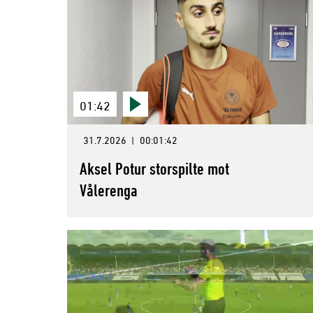
01:42
31.7.2026
|
00:01:42
Aksel Potur storspilte mot
Vålerenga