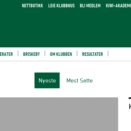
NETTBUTIKK
LEIE KLUBBHUS
BLI MEDLEM
KIWI-AKADEMI
ERATER
BRISKEBY
OM KLUBBEN
RESULTATER
Nyeste
Mest Sette