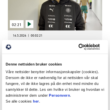
02:21
16.5.2026
|
00:02:21
Martin Gjone var skuffet etter kampen mot FFK
Denne nettsiden bruker cookies
Våre nettsider benytter informasjonskapsler (cookies).
Dersom de ikke er nødvendig for at nettsiden vår skal
fungere, vil de ikke lagres på din enhet med mindre du
samtykker til dette. Les om hvilke vi bruker og hvordan vi
administrerer dem under
Personvern
.
Se alle cookies
her
.
03:10