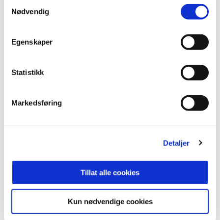
Samtykkevalg
Nødvendig
Eliteserien 2026 Runde 2
Egenskaper
Statistikk
Markedsføring
03:01
Detaljer
18.7.2026
|
00:03:01
- All ære til Tromsø
Tillat alle cookies
Kun nødvendige cookies