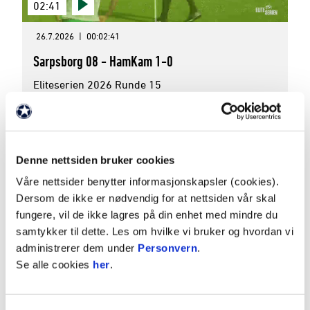
02:41
26.7.2026
|
00:02:41
Sarpsborg 08 - HamKam 1-0
Eliteserien 2026 Runde 15
Denne nettsiden bruker cookies
Våre nettsider benytter informasjonskapsler (cookies).
Dersom de ikke er nødvendig for at nettsiden vår skal
fungere, vil de ikke lagres på din enhet med mindre du
samtykker til dette. Les om hvilke vi bruker og hvordan vi
03:00
administrerer dem under
Personvern
.
Se alle cookies
her
.
22.7.2026
|
00:03:00
Bodø/Glimt - HamKam 3-0