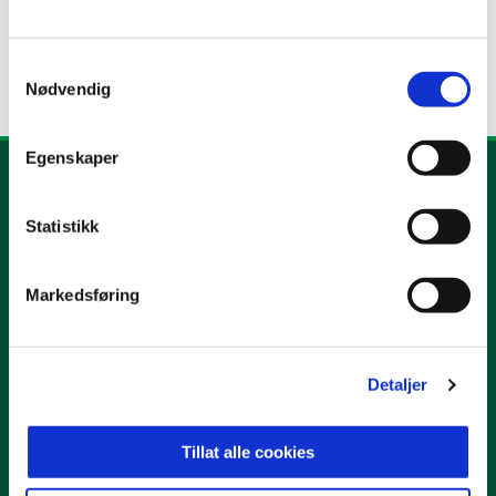
Samtykkevalg
Nødvendig
Egenskaper
Statistikk
Markedsføring
E-post
:
post@hamkam.no
Kontakt oss
Facebook
Instagram
Twitter/X
Detaljer
Snapchat
TikTok
Tillat alle cookies