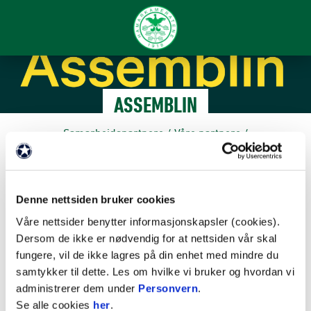
ASSEMBLIN
Samarbeidspartnere
/
Våre partnere
/
FAKTA
Denne nettsiden bruker cookies
Våre nettsider benytter informasjonskapsler (cookies).
Partnernivå: Bedriftspartner
Dersom de ikke er nødvendig for at nettsiden vår skal
fungere, vil de ikke lagres på din enhet med mindre du
Webadresse:
www.assemblin.no
samtykker til dette. Les om hvilke vi bruker og hvordan vi
administrerer dem under
Personvern
.
Se alle cookies
her
.