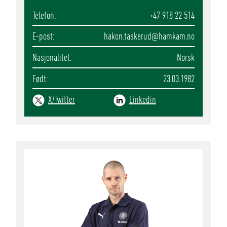
Telefon
+47 918 22 514
E-post
hakon.taskerud
@hamkam.no
Nasjonalitet
Norsk
Født
23.03.1982
X/Twitter
Linkedin