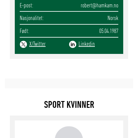
E-post
robert
@hamkam.no
Nasjonalitet
Norsk
Født
05.04.1987
X/Twitter
Linkedin
SPORT KVINNER