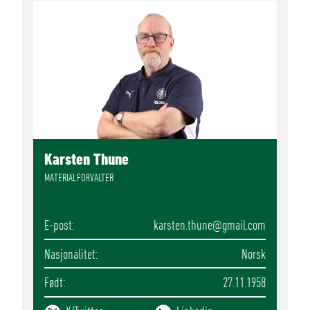
Karsten Thune
MATERIALFORVALTER
E-post
karsten.thune
@gmail.com
Nasjonalitet
Norsk
Født
27.11.1958