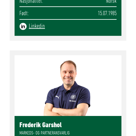
Nasjonalitet
Norsk
Født
15.07.1985
Linkedin
Frederik Garshol
MARKEDS- OG PARTNERANSVARLIG