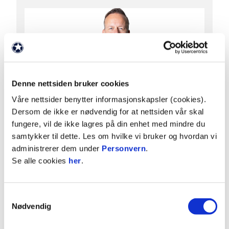
Denne nettsiden bruker cookies
Våre nettsider benytter informasjonskapsler (cookies).
Dersom de ikke er nødvendig for at nettsiden vår skal
Thomas Myhre
fungere, vil de ikke lagres på din enhet med mindre du
samtykker til dette. Les om hvilke vi bruker og hvordan vi
HOVEDTRENER
administrerer dem under
Personvern
.
Se alle cookies
her
.
E-post
thm
@hamkam.no
Nasjonalitet
Norsk
Samtykkevalg
Nødvendig
Født
06.10.1973