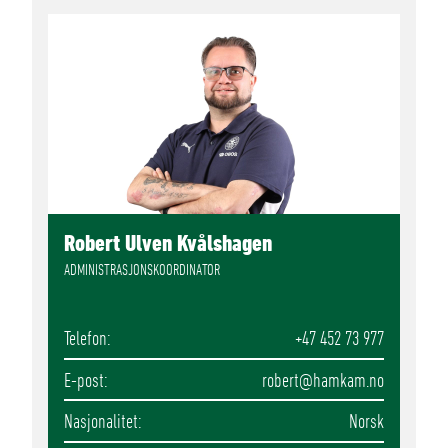
Robert Ulven Kvålshagen
ADMINISTRASJONSKOORDINATOR
Telefon
+47 452 73 977
E-post
robert
@hamkam.no
Nasjonalitet
Norsk