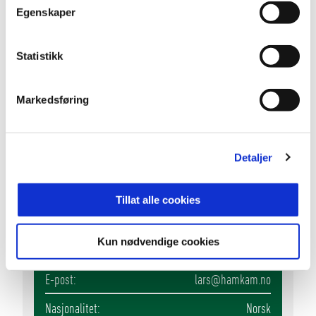
Egenskaper
Statistikk
Markedsføring
Detaljer
Tillat alle cookies
Lars Brotangen
ASSISTENTTRENER
Kun nødvendige cookies
E-post
lars
@hamkam.no
Nasjonalitet
Norsk