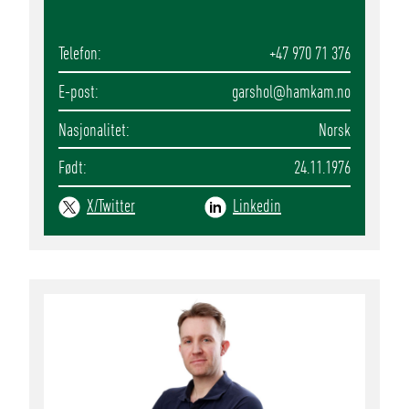
Telefon
+47 970 71 376
E-post
garshol
@hamkam.no
Nasjonalitet
Norsk
Født
24.11.1976
X/Twitter
Linkedin