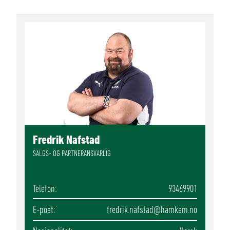
Fredrik Nafstad
SALGS- OG PARTNERANSVARLIG
Telefon
93469901
E-post
fredrik.nafstad
@hamkam.no