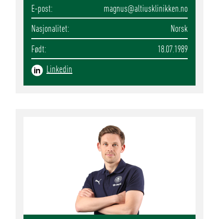
E-post
magnus
@altiusklinikken.no
Nasjonalitet
Norsk
Født
18.07.1989
Linkedin