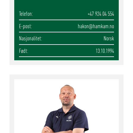
Telefon
+47 924 04 554
E-post
hakon
@hamkam.no
Nasjonalitet
Norsk
Født
13.10.1994