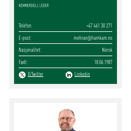
KOMMERSIELL LEDER
Telefon
+47 461 30 271
E-post
mehran
@hamkam.no
Nasjonalitet
Norsk
Født
18.06.1987
X/Twitter
Linkedin