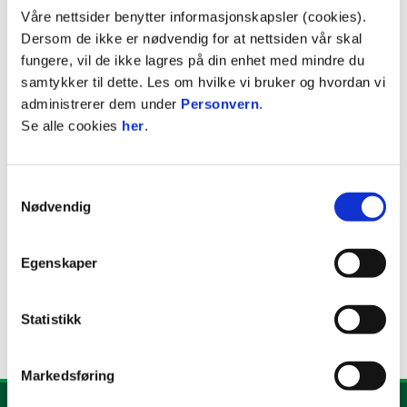
Våre nettsider benytter informasjonskapsler (cookies).
Webadresse:
https://www.larsmartinboe.com/
Dersom de ikke er nødvendig for at nettsiden vår skal
fungere, vil de ikke lagres på din enhet med mindre du
samtykker til dette. Les om hvilke vi bruker og hvordan vi
administrerer dem under
Personvern
.
Se alle cookies
her
.
Facebook
Instagram
Samtykkevalg
Nødvendig
Egenskaper
Statistikk
Markedsføring