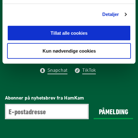
Detaljer
Tillat alle cookies
E-post
:
post@hamkam.no
Kontakt oss
Kun nødvendige cookies
Facebook
Instagram
Twitter/X
Snapchat
TikTok
Abonner på nyhetsbrev fra HamKam
PÅMELDING