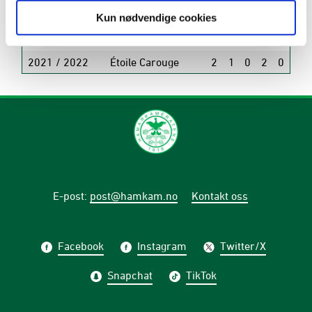
2023
Raufoss
5
2
0
0
Kun nødvendige cookies
2023
Raufoss
29
7
7
4
0
2021 / 2022
Étoile Carouge
2
1
0
2
0
E-post
:
post@hamkam.no
Kontakt oss
Facebook
Instagram
Twitter/X
Snapchat
TikTok