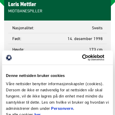
Loris Mettler
MIDTBANESPILLER
Nasjonalitet
Sveits
Født
14. desember 1998
Høyde
173 cm
Mål
1
Gule kort
0
Denne nettsiden bruker cookies
Røde kort
0
Våre nettsider benytter informasjonskapsler (cookies).
Dersom de ikke er nødvendig for at nettsiden vår skal
Kamper spilt
8
fungere, vil de ikke lagres på din enhet med mindre du
samtykker til dette. Les om hvilke vi bruker og hvordan vi
Minutter
468
administrerer dem under
Personvern
.
Byttet inn
2
Se alle cookies
her
.