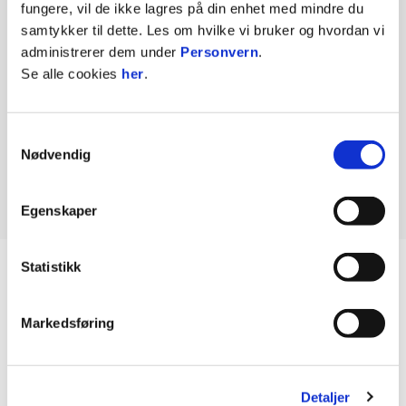
KONTAKT OSS
fungere, vil de ikke lagres på din enhet med mindre du
samtykker til dette. Les om hvilke vi bruker og hvordan vi
Telefon:
45273977
administrerer dem under
Personvern
.
E-mail:
post@hamkam.no
Se alle cookies
her
.
Briskeby
Samtykkevalg
Nødvendig
Historie
Egenskaper
Statistikk
Markedsføring
Detaljer