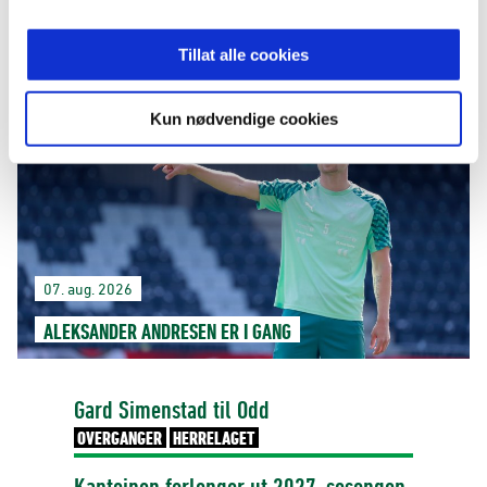
07. aug. 2026
Tillat alle cookies
STRIPER MOT AAFK
Kun nødvendige cookies
07. aug. 2026
ALEKSANDER ANDRESEN ER I GANG
Gard Simenstad til Odd
OVERGANGER
HERRELAGET
Kapteinen forlenger ut 2027-sesongen