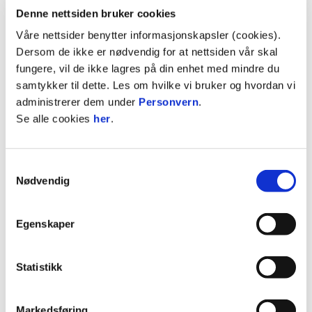
Denne nettsiden bruker cookies
Våre nettsider benytter informasjonskapsler (cookies).
03. august 2026
Dersom de ikke er nødvendig for at nettsiden vår skal
Luc Mares til 2029
HERRELAGET
fungere, vil de ikke lagres på din enhet med mindre du
samtykker til dette. Les om hvilke vi bruker og hvordan vi
Vi har gleden av å annonsere forlengelsen med
administrerer dem under
Personvern
.
Luc Mares.
Se alle cookies
her
.
Samtykkevalg
Nødvendig
Egenskaper
03. august 2026
Statistikk
de Ornelas returnerer
Markedsføring