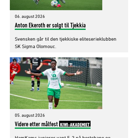
06. august 2026
Anton Ekeroth er solgt til Tjekkia
Svensken går til den tjekkiske eliteserieklubben
SK Sigma Olomouc.
05. august 2026
Videre etter målfest
KIWI-AKADEMIET
HamKams juniorer vant 5-2 på bortebane og