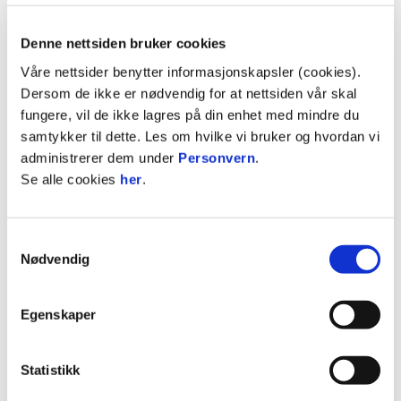
Sportssjef Jørgen Bjørn er veldig fornøyd med at
Denne nettsiden bruker cookies
20-åringen fortsetter i klubben i årene fremover.
Våre nettsider benytter informasjonskapsler (cookies).
Dersom de ikke er nødvendig for at nettsiden vår skal
- Jeg er veldig glad for at Niang skal fortsette å ikle
fungere, vil de ikke lagres på din enhet med mindre du
seg verdens vakreste drakt i årene som kommer.
samtykker til dette. Les om hvilke vi bruker og hvordan vi
Han slo til på direkten etter at han kom fra Oslo
administrerer dem under
Personvern
.
Vest og han blir bare bedre for hver dag som går,
Se alle cookies
her
.
sier Bjørn.
FULGT HAM LENGE
Samtykkevalg
Nødvendig
Under fjorårets Marbella-opphold fikk klubben opp
øynene for Niang under en treningskamp for Lyn.
Egenskaper
- Vi har fulgt ham tett siden han kom til Lyn og
derfor var vi trygge på hva vi fikk. Det er en fin
Statistikk
pakke han kommer med. Født i 2006, 1.97 på