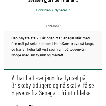
avtalen gjort permanent.
Forsiden
/
Nyheter
/
ANNONSE:
Den høysteiste 20-åringen fra Senegal står med
fire mål på seks kamper i HamKam-trøya så langt,
og har virkelig fått vist seg frem på toppnivå i
Norge med sin fysikk og målteft.
Vi har hatt «æljen» fra Tynset på
Briskeby tidligere og nå skal vi få se
«løven» fra Senegal i fri utfoldelse.