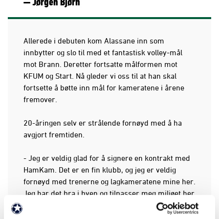
— Jørgen Bjørn
Allerede i debuten kom Alassane inn som
innbytter og slo til med et fantastisk volley-mål
mot Brann. Deretter fortsatte målformen mot
KFUM og Start. Nå gleder vi oss til at han skal
fortsette å bøtte inn mål for kameratene i årene
fremover.
20-åringen selv er strålende fornøyd med å ha
avgjort fremtiden.
- Jeg er veldig glad for å signere en kontrakt med
HamKam. Det er en fin klubb, og jeg er veldig
fornøyd med trenerne og lagkameratene mine her.
Jeg har det bra i byen og tilpasser meg miljøet her
mer og mer for hver dag, sier Alassane, som han
foretrekker å bli kalt.