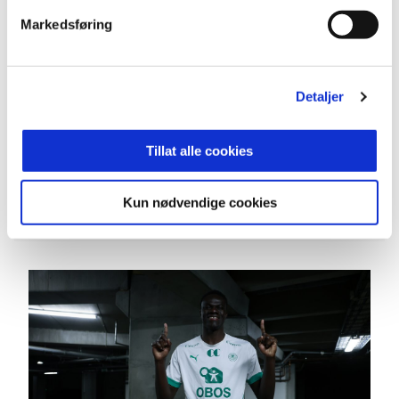
strømpelesten, venstrebeint og med en fysikk
man kun kan drømme om. I tillegg har han et
Markedsføring
herlig vesen utenfor banen. Han har alltid et smil
på lur, er ydmyk og utrolig lærevillig. Vi har hatt
«æljen» fra Tynset på Briskeby tidligere og nå skal
Detaljer
vi få se «løven» fra Senegal i fri utfoldelse. En
spiller briskebypublikummet allerede er blitt glad
Tillat alle cookies
i og som motstanderne frykter, avslutter en
strålende fornøyd sportssjef.
Kun nødvendige cookies