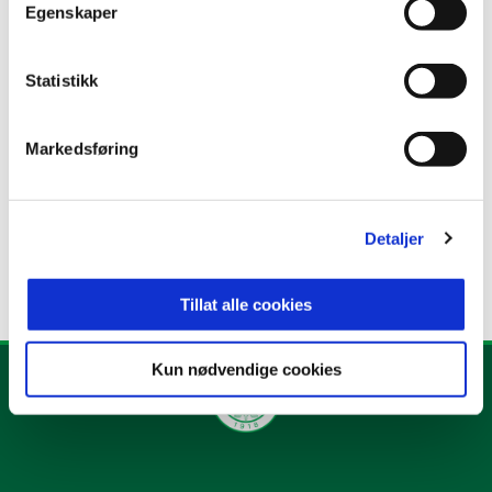
Egenskaper
ANNONSE FRA ELITESERIEN:
Statistikk
Publisert: 13.10.2025
Markedsføring
Skrevet av: Martin Hagen
Kontakt:
martin@hamkam.no
Detaljer
Tillat alle cookies
Kun nødvendige cookies