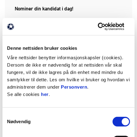
Nominer din kandidat i dag!
Kjenner du en enkeltperson eller en gruppe
frivillige som bidrar til gode fotballopplevelser ute
i klubbene, på treningsfeltet eller på stadion for
eksempel i forbindelse med gjennomføring av
Denne nettsiden bruker cookies
kamparrangementer? 👏
Våre nettsider benytter informasjonskapsler (cookies).
Dersom de ikke er nødvendig for at nettsiden vår skal
Årets Fotballfrivillig vinner gavekort á
10 000
,
fungere, vil de ikke lagres på din enhet med mindre du
samt
30 000
,- til sin lokale klubb. I tillegg får alle
samtykker til dette. Les om hvilke vi bruker og hvordan vi
finalister
10 000
,- fra OBOS til sin klubb 💸
administrerer dem under
Personvern
.
Se alle cookies
her
.
Alle som nominerer en kandidat er med i
trekningen av signert drakt til valgfri klubb,
offisielle ligaball fra Select og kampbilletter.
Les
Samtykkevalg
mer her.
Nødvendig
SEND INN NOMINASJON HER