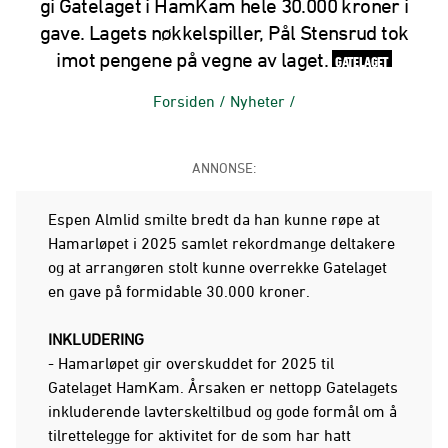
gi Gatelaget i HamKam hele 30.000 kroner i
gave. Lagets nøkkelspiller, Pål Stensrud tok
imot pengene på vegne av laget.
GATELAGET
Forsiden
/
Nyheter
/
ANNONSE:
Espen Almlid smilte bredt da han kunne røpe at
Hamarløpet i 2025 samlet rekordmange deltakere
og at arrangøren stolt kunne overrekke Gatelaget
en gave på formidable 30.000 kroner.
INKLUDERING
- Hamarløpet gir overskuddet for 2025 til
Gatelaget HamKam. Årsaken er nettopp Gatelagets
inkluderende lavterskeltilbud og gode formål om å
tilrettelegge for aktivitet for de som har hatt