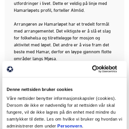
utfordringer i livet. Dette er veldig på linje med
Hamarløpets profil, forteller Almlid.
Arrangøren av Hamarløpet har et tredelt formål
med arrangementet. Det viktigste er å slå et slag
for folkehelsa og tilrettelegge for mosjon og
aktivitet med løpet. Det andre er å vise fram det
beste med Hamar, derfor en løype gjennom flotte
områder langs Mjøsa.
- Det tredje formålet er å gi et eventuelt overskudd
til et godt formål. Her prøver arrangøren å finne et
lokalt tiltak i Hamarområdet, med et sosialt tilsnitt
Denne nettsiden bruker cookies
for de som ikke har det så greit, og der
Våre nettsider benytter informasjonskapsler (cookies).
Hamarløpets bidrag faktisk utgjør en forskjell. For
Dersom de ikke er nødvendig for at nettsiden vår skal
2025 ble Gatelaget HamKam valgt, forklarer en av
fungere, vil de ikke lagres på din enhet med mindre du
ildsjelene bak Hamarløpet.
samtykker til dette. Les om hvilke vi bruker og hvordan vi
administrerer dem under
Personvern
.
PÅLS ØNSKELISTE