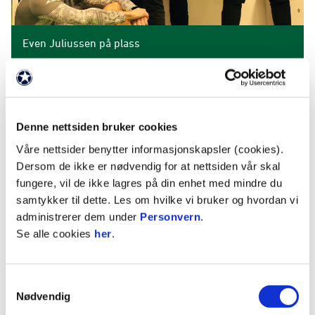
Even Juliussen på plass
FRIGJØR RESSURSER
Ansettelsen er også et viktig steg i klubbens
langsiktige sportslige plan.
Denne nettsiden bruker cookies
Våre nettsider benytter informasjonskapsler (cookies).
– Med Even på plass spisser vi kvaliteten på
Dersom de ikke er nødvendig for at nettsiden vår skal
opplegget rundt A-spillerne. Samtidig frigjør vi
fungere, vil de ikke lagres på din enhet med mindre du
ressurser som gir oss bedre muligheter til å følge
samtykker til dette. Les om hvilke vi bruker og hvordan vi
opp de beste unge spillerne våre. Det er helt
administrerer dem under
Personvern
.
avgjørende for å kunne følge den retningen vi har
Se alle cookies
her
.
staket ut, mener Bjørn..
– Vi skal bygge en tydelig identitet med vårt
Samtykkevalg
stempel og samtidig få mest mulig ut av hver
Nødvendig
enkelt spiller. Skal vi klare det må vi hele tiden