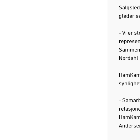
Salgslede
gleder se
- Vi er 
represent
Sammen ø
Nordahl
HamKams 
synlighe
- Samarb
relasjone
HamKam -
Anderse