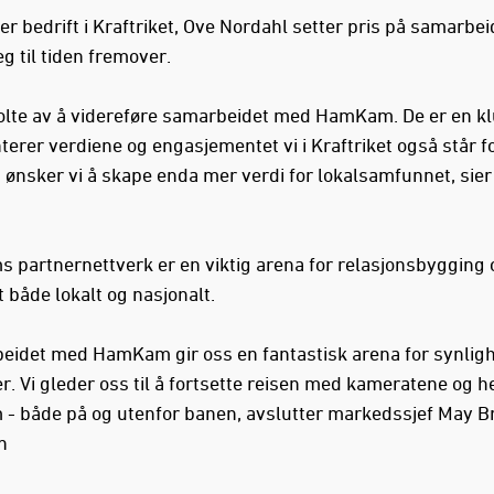
r bedrift i Kraftriket, Ove Nordahl setter pris på samarbei
g til tiden fremover.
stolte av å videreføre samarbeidet med HamKam. De er en 
erer verdiene og engasjementet vi i Kraftriket også står fo
nsker vi å skape enda mer verdi for lokalsamfunnet, sier
.
partnernettverk er en viktig arena for relasjonsbygging 
t både lokalt og nasjonalt.
eidet med HamKam gir oss en fantastisk arena for synligh
r. Vi gleder oss til å fortsette reisen med kameratene og h
 både på og utenfor banen, avslutter markedssjef May Br
n