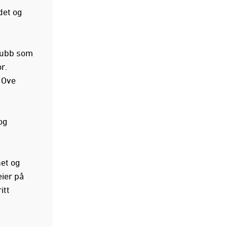
det og
klubb som
r.
 Ove
og
et og
eier på
itt