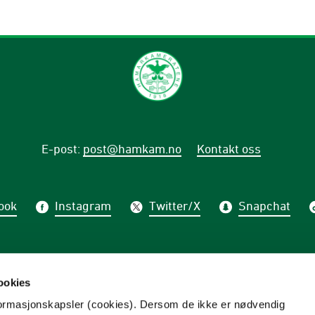
E-post
:
post@hamkam.no
Kontakt oss
ook
Instagram
Twitter/X
Snapchat
på nyhetsbrev fra HamKam
ookies
nformasjonskapsler (cookies). Dersom de ikke er nødvendig
PÅME