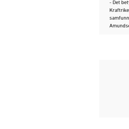
- Det be
Kraftrike
samfunnsa
Amundse