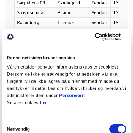
Sarpsborg 08
-
Sandefjord
Søndag
17.00
Strømsgodset
-
Brann
Søndag
17.00
Rosenborg
-
Tromsø
Søndag
19.15
Molde
-
Odd
17/4
Runde 18 (10. - 11. august)
Dag
Klokkesle
Sandefjord
-
Strømsgodset
Fredag
19.00
Denne nettsiden bruker cookies
Haugesund
-
HamKam
Lørdag
16.00
Våre nettsider benytter informasjonskapsler (cookies).
Viking
-
Bodø/Glimt
Lørdag
18.00
Dersom de ikke er nødvendig for at nettsiden vår skal
KFUM Oslo
-
Rosenborg
Søndag
17.00
fungere, vil de ikke lagres på din enhet med mindre du
samtykker til dette. Les om hvilke vi bruker og hvordan vi
Odd
-
Sarpsborg 08
Søndag
17.00
administrerer dem under
Personvern
.
Lillestrøm
-
Molde
Søndag
19.15
Se alle cookies
her
.
Brann
-
Kristiansund
29.mai
Tromsø
-
Fredrikstad
29.mai
Samtykkevalg
Nødvendig
Runde 19 (17. - 18. august)
Dag
Klokkesle