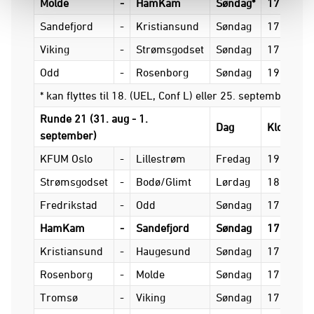
Molde
-
HamKam
Søndag*
17.00
Sandefjord
-
Kristiansund
Søndag
17.00
Viking
-
Strømsgodset
Søndag
17.00
Odd
-
Rosenborg
Søndag
19.15
* kan flyttes til 18. (UEL, Conf L) eller 25. september (CL)
Runde 21 (31. aug - 1.
Dag
Klokkesle
september)
KFUM Oslo
-
Lillestrøm
Fredag
19.00
Strømsgodset
-
Bodø/Glimt
Lørdag
18.00
Fredrikstad
-
Odd
Søndag
17.00
HamKam
-
Sandefjord
Søndag
17.00
Kristiansund
-
Haugesund
Søndag
17.00
Rosenborg
-
Molde
Søndag
17.00
Tromsø
-
Viking
Søndag
17.00