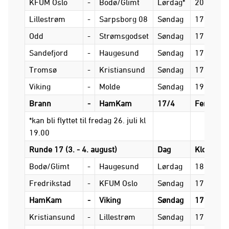
KFUM Oslo
-
Bodø/Glimt
Lørdag*
20.15
Lillestrøm
-
Sarpsborg 08
Søndag
17.00
Odd
-
Strømsgodset
Søndag
17.00
Sandefjord
-
Haugesund
Søndag
17.00
Tromsø
-
Kristiansund
Søndag
17.00
Viking
-
Molde
Søndag
19.15
Brann
-
HamKam
17/4
Ferdigspi
*kan bli flyttet til fredag 26. juli kl
19.00
Runde 17 (3. - 4. august)
Dag
Klokkesle
Bodø/Glimt
-
Haugesund
Lørdag
18.00
Fredrikstad
-
KFUM Oslo
Søndag
17.00
HamKam
-
Viking
Søndag
17.00
Kristiansund
-
Lillestrøm
Søndag
17.00