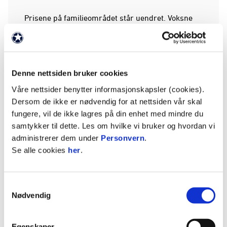
Prisene på familieområdet står uendret. Voksne
på familieområdet har ikke tilgang til
skjenkeområdet. Dette vil reguleres strengt.
𝗩𝗶𝗸𝘁𝗶𝗴 𝗶𝗻𝗳𝗼𝗿𝗺𝗮𝘀𝗷𝗼𝗻:
Denne nettsiden bruker cookies
Våre nettsider benytter informasjonskapsler (cookies).
- Det blir satt opp tre gigantiske skjermer. En
Dersom de ikke er nødvendig for at nettsiden vår skal
ekstra!
fungere, vil de ikke lagres på din enhet med mindre du
samtykker til dette. Les om hvilke vi bruker og hvordan vi
- Det er 700 tilgjengelige sitteplasser på
administrerer dem under
Personvern
.
familieområdet. Det er førstemann til mølla som
Se alle cookies
her
.
gjelder. Det er 𝗜𝗞𝗞𝗘 tillatt med egne stoler. Det er
også et eget område for HC inne på
familieområdet. For ledsager, send oss en e-post
Samtykkevalg
til
mehran@hamkam.no
. Ledager er gratis.
Nødvendig
- Det vil være et begrenset antall bord tilgjengelig
øverst på området. Disse kan benyttes etter
Egenskaper