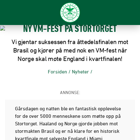
NY VM-FEST PÅ STORTORGET
Vi gjentar suksessen fra åttedelsfinalen mot
Brasil og kjører på med nok en VM-fest når
Norge skal møte England i kvartfinalen!
Forsiden
/
Nyheter
/
ANNONSE:
Gårsdagen og natten ble en fantastisk opplevelse
for de over 5000 menneskene som møtte opp på
Stortorget. Haaland og Norge gjorde jobben mot
stormakten Brasil og er nå klare for en historisk
kvartfinale mot selveste England i Miami.