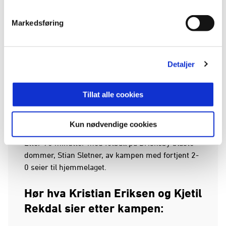
2-0 blir pauseresultatet på Briskeby. Strømmen
gjør flere spillebytter i pausen og melder seg mer
Markedsføring
med etter hvilen, uten å skape de store sjansene
foran Jarosinski i HamKam-buret.
Detaljer
Etter 60 minutter bytter HamKam hele laget, men
fortsetter og ha god kontroll på oppgjøret. Mot
slutten av oppgjøret var både Adakole Benedict
Tillat alle cookies
Elijah og Albert Berisha nære på å øke ledelsen
ytterligere.
Kun nødvendige cookies
Etter 90 minutter med fotball på Briskeby blåste
dommer, Stian Sletner, av kampen med fortjent 2-
0 seier til hjemmelaget.
Hør hva Kristian Eriksen og Kjetil
Rekdal sier etter kampen: