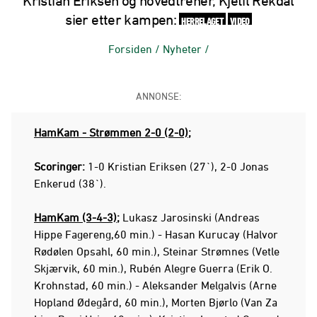
Kristian Eriksen og hovedtrener, Kjetil Rekdal
sier etter kampen:
HERRELAGET
VIDEO
Forsiden
/
Nyheter
/
ANNONSE:
HamKam - Strømmen 2-0 (2-0);
Scoringer:
1-0 Kristian Eriksen (27`), 2-0 Jonas
Enkerud (38`).
HamKam (3-4-3);
Lukasz Jarosinski (Andreas
Hippe Fagereng,60 min.) - Hasan Kurucay (Halvor
Rødølen Opsahl, 60 min.), Steinar Strømnes (Vetle
Skjærvik, 60 min.), Rubén Alegre Guerra (Erik O.
Krohnstad, 60 min.) - Aleksander Melgalvis (Arne
Hopland Ødegård, 60 min.), Morten Bjørlo (Van Za