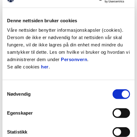
styringen strøk utenfor stolpen. Kort tid etter
tar Kristian Eriksen med seg Strømmen-forsvaret
på et raid fra midtbanestreken som til slutt ender
Denne nettsiden bruker cookies
med at han runder backen. Mens alle venter
Våre nettsider benytter informasjonskapsler (cookies).
innlegg fra dødlinjen smeller arbeidsjernet til med
Dersom de ikke er nødvendig for at nettsiden vår skal
høyrefoten og den sniker seg inn i nettmaskene
fungere, vil de ikke lagres på din enhet med mindre du
mellom beina til Strømmen-keeperen. Flott
samtykker til dette. Les om hvilke vi bruker og hvordan vi
scoring av høyrekanten.
administrerer dem under
Personvern
.
Se alle cookies
her
.
Aleksander Melgalvis fikk vist frem flere gode
kvaliteter fra sin høyre vingback-posisjon. Etter 37
minutter tar han med seg ballen innover i banen
Samtykkevalg
og spiller fri 15 år gamle Benjamin Thoresen
Nødvendig
Faraas som tar i mot ballen og blir felt innenfor
straffefeltet. Dommeren dømmer korrekt fordel da
Egenskaper
Jonas Enkerud plutselig står helt fri med åpent
mål. Flisa-kombinasjonen fører til doblet ledelse,
med Enkerud som sistemann på ballen.
Statistikk