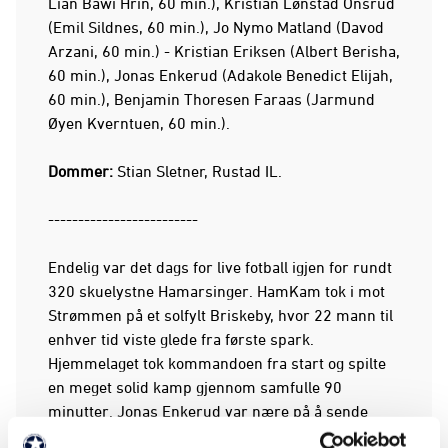
Lian Bawi Hrin, 60 min.), Kristian Lønstad Onsrud
(Emil Sildnes, 60 min.), Jo Nymo Matland (Davod
Arzani, 60 min.) - Kristian Eriksen (Albert Berisha,
60 min.), Jonas Enkerud (Adakole Benedict Elijah,
60 min.), Benjamin Thoresen Faraas (Jarmund
Øyen Kverntuen, 60 min.).
Dommer:
Stian Sletner, Rustad IL.
-------------------------
Endelig var det dags for live fotball igjen for rundt
320 skuelystne Hamarsinger. HamKam tok i mot
Strømmen på et solfylt Briskeby, hvor 22 mann til
enhver tid viste glede fra første spark.
Hjemmelaget tok kommandoen fra start og spilte
en meget solid kamp gjennom samfulle 90
minutter. Jonas Enkerud var nære på å sende
HamKam i ledelsen halvveis ut i omgangen, men