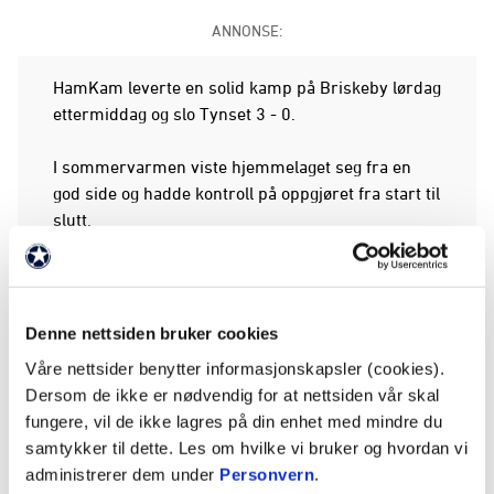
ANNONSE:
HamKam leverte en solid kamp på Briskeby lørdag
ettermiddag og slo Tynset 3 - 0.
I sommervarmen viste hjemmelaget seg fra en
god side og hadde kontroll på oppgjøret fra start til
slutt.
De grønnkledde tok ledelsen etter 26 minutter da
Mathilde Aasdokken fant veien til nettmaskene.
Denne nettsiden bruker cookies
HamKam fortsatte å styre kampen og skape
Våre nettsider benytter informasjonskapsler (cookies).
sjanser, og fire minutter før pause doblet Selma
Dersom de ikke er nødvendig for at nettsiden vår skal
Bakke ledelsen til 2 - 0.
fungere, vil de ikke lagres på din enhet med mindre du
samtykker til dette. Les om hvilke vi bruker og hvordan vi
Etter 57 minutter satte Selma Bakke inn sitt andre
administrerer dem under
Personvern
.
mål for dagen og fastsatte sluttresultatet til 3 - 0.