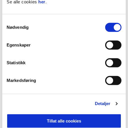
Se alle cookies
her
.
HamKam hadde kontroll på både banespill og
sjanser gjennom store deler av oppgjøret.
Samtykkevalg
Nødvendig
Med tre nye poeng står HamKam nå med fem
seire, en uavgjort og ett tap etter sesongens syv
Egenskaper
første kamper. Laget topper tabellen med 16
poeng og fortsetter den sterke sesongstarten i 2.
divisjon.
Statistikk
Markedsføring
ANNONSE FRA ELITESERIEN:
Detaljer
Publisert: 30.05.2026
, oppdatert: 01.06.2026
Skrevet av: Daniel
Kontakt:
Karlsen
Tillat alle cookies