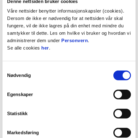
Denne nettsiden bruker cookies
Hamar tar turen for å lage en skikkelig
Våre nettsider benytter informasjonskapsler (cookies).
sommerfest der, oppfordrer vår dyktige
Dersom de ikke er nødvendig for at nettsiden vår skal
sisteskanse.
fungere, vil de ikke lagres på din enhet med mindre du
samtykker til dette. Les om hvilke vi bruker og hvordan vi
Kamparena er ennå ikke bestemt.
administrerer dem under
Personvern
.
Se alle cookies
her
.
Hjemmelag
Bortelag
Dato
Tid
Sted
Fredrik
Fredrikstad
HamKam
21.06.2026
15.00
Samtykkevalg
stadion
Nødvendig
IFK
HamKam
27.06.2026
14.00
Gøtebor
Gøteborg
Egenskaper
Statistikk
Markedsføring