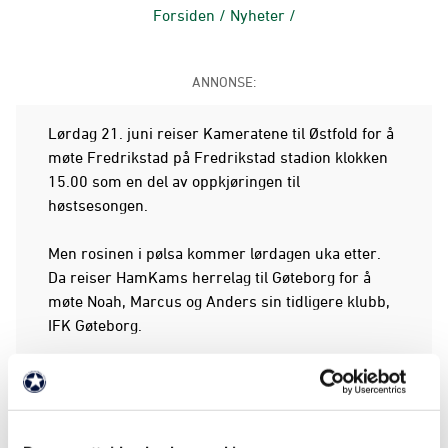
Forsiden
/
Nyheter
/
ANNONSE:
Lørdag 21. juni reiser Kameratene til Østfold for å
møte Fredrikstad på Fredrikstad stadion klokken
15.00 som en del av oppkjøringen til
høstsesongen.
Men rosinen i pølsa kommer lørdagen uka etter.
Da reiser HamKams herrelag til Gøteborg for å
møte Noah, Marcus og Anders sin tidligere klubb,
IFK Gøteborg.
Der håper Noah og Marcus (bildet) å se flere
Hamarsinger på tribunen.
- Kampen spilles i Gøteborg og vi håper mange fra