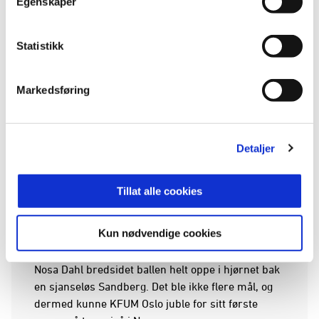
Egenskaper
kjempesjanse da Nosa Dahl kom helt alene med
Sandberg, men svensken, som spilte en meget
Statistikk
god kamp vartet opp med en god redning. Dermed
sto resultatet til pause.
Markedsføring
Etter hvilen tok hjemmelaget mer over kampen, og
hadde ballen i store deler mens HamKam slet med
å etablere seg. Det spillende laget fra "Oslos tak"
Detaljer
fikk vist frem gode kombinasjoner offensivt og
kom til flere farligheter. Marcus Sandberg måtte
ved flere anledninger i aksjon og gjorde flere gode
Tillat alle cookies
redninger som holdt HamKam inne i kampen.
Kun nødvendige cookies
På tampen av oppgjøret fikk KFUM endelig hull på
byllen. Det var på vakkert vis da lånespilleren
Nosa Dahl bredsidet ballen helt oppe i hjørnet bak
en sjanseløs Sandberg. Det ble ikke flere mål, og
dermed kunne KFUM Oslo juble for sitt første