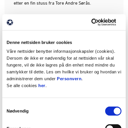
etter en fin stuss fra Tore Andre Sørås.
Etter scoringen åpnet kampen seg mer opp, og det
bølget frem og tilbake. Begge lag hadde sine
sjanser. Hjemmelaget prøvde seg med noen gode
forsøk fra distanse, mens bortelaget kom til flere
Denne nettsiden bruker cookies
avslutninger i boksen uten at det resulterte i
nettsus.
Våre nettsider benytter informasjonskapsler (cookies).
Dersom de ikke er nødvendig for at nettsiden vår skal
Etter etter en snau halvtime så det ut som at
fungere, vil de ikke lagres på din enhet med mindre du
hjemmelaget hadde utlignet og scoret sitt første
samtykker til dette. Les om hvilke vi bruker og hvordan vi
eliteseriemål noen sinne, men målet ble annullert.
administrerer dem under
Personvern
.
To minutter senere var det Norheims tur til å få et
Se alle cookies
her
.
mål annullert da han stanget inn et hjørnespark
ved bakerste stolpe, men dommer Aslan mente at
Samtykkevalg
Kirkevold var for tøff med hjemmelagets keeper i
Nødvendig
forkant.
Like før pause fikk hjemmelaget en ny