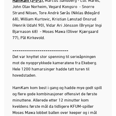
HamKam (3-5-2);
Marcus Sandberg - Luc Mares,
John Olav Norheim, Vegard Kongsro - Snorre
Strand Nilsen, Tore Andrè Sørås (Niklas Ødegård
68), William Kurtovic, Kristian Lønstad Onsrud
(Henrik Udahl 90), Vidar Ari Jónsson (Brynjar Ingi
Bjarnason 68) - Moses Mawa (Oliver Kjærgaard
77), Pål Kirkevold.
---------------------------
Det var knyttet stor spenning til serieåpningen
mot de nyopprykkede kameratene fra Ekeberg.
Hele 1200 hamarsinger hadde tatt turen til
hovedstaden.
HamKam kom best i gang og hadde mye godt spill
og flere gode kombinasjoner offensivt de første
minuttene. Allerede etter 12 minutter kom
kveldens første mål da tidligere KFUM-spiller
Moses Mawa lobbet ballen over keeper og i mål