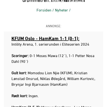
drømmetreff:
HERRELAGET
BILDEGALLERI
Forsiden
/
Nyheter
/
ANNONSE:
KFUM Oslo - HamKam 1-1 (0-1):
Intility Arena, 1. serierunden i Eliteserien 2024
Scoringer:
0-1 Moses Mawa (12`), 1-1 Petter Nosa
Dahl (90`)
Gult kort:
Momodou Lion Njie (KFUM), Kristian
Lønstad Onsrud, Niklas Ødegård, William Kurtovic,
Brynjar Ingi Bjarnason (HamKam)
Rødt kort:
Ingen.