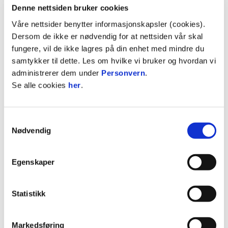
HamKam Kvinner
Trening
14.30
Briskeby
Denne nettsiden bruker cookies
Våre nettsider benytter informasjonskapsler (cookies).
Torsdag 15. mai 2025:
Dersom de ikke er nødvendig for at nettsiden vår skal
HamKam A
Trening
10.30
Briskeby
fungere, vil de ikke lagres på din enhet med mindre du
samtykker til dette. Les om hvilke vi bruker og hvordan vi
HamKam
KFUM -
KFUM
20.15
administrerer dem under
Personvern
.
G19
HamKam
Arena
Se alle cookies
her
.
Fredag 16. mai 2025:
Samtykkevalg
HamKam
Vålerenga -
Nødvendig
20.00
Intility
A
HamKam
Egenskaper
Lørdag 17. mai 2025:
Statistikk
Søndag 18. mai 2025:
Markedsføring