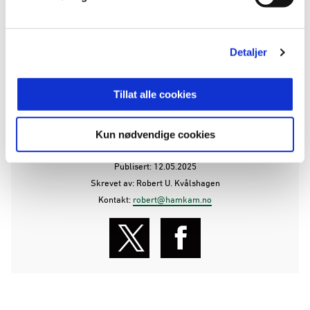
HamKam A
Trening
17.00
Briskeby
Detaljer
Bli med på
fotballfesten!
Tillat alle cookies
ANNONSE FRA ELITESERIEN:
Kun nødvendige cookies
Publisert: 12.05.2025
Skrevet av: Robert U. Kvålshagen
Kontakt:
robert@hamkam.no