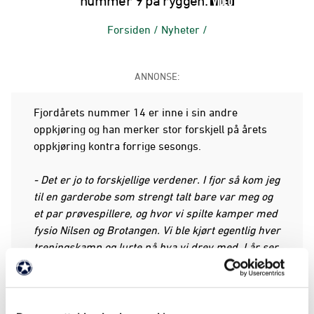
nummer 9 på ryggen:
VIDEO
Forsiden
/
Nyheter
/
ANNONSE:
Fjordårets nummer 14 er inne i sin andre
oppkjøring og han merker stor forskjell på årets
oppkjøring kontra forrige sesongs.
- Det er jo to forskjellige verdener. I fjor så kom jeg
til en garderobe som strengt talt bare var meg og
et par prøvespillere, og hvor vi spilte kamper med
fysio Nilsen og Brotangen. Vi ble kjørt egentlig hver
treningskamp og lurte på hva vi drev med. I år ser
det robust og fint ut med en stor og fyldig tropp.
Mye kvalitet som vi kan bygge videre på.
- Nå ser vi ut som et skikkelig fotballag og det er