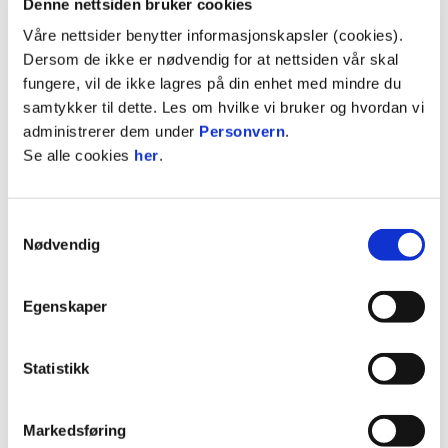
Denne nettsiden bruker cookies
bra vi kan begynne å bygge fra januar og ikke fra
Våre nettsider benytter informasjonskapsler (cookies).
siste uka før seriestart, forteller Henrik Udahl.
Dersom de ikke er nødvendig for at nettsiden vår skal
fungere, vil de ikke lagres på din enhet med mindre du
På spørsmål om han ikke savner fysioterapeuten
samtykker til dette. Les om hvilke vi bruker og hvordan vi
og toppspillerutvikleren i treningskampene svarer
administrerer dem under
Personvern
.
toppscoreren følgende:
Se alle cookies
her
.
- De har sine ansvarsområder de er fine på de
andre steder enn akkurat fotballbanen, smiler
Samtykkevalg
Udahl.
Nødvendig
Se hele intervjuet her:
Egenskaper
Statistikk
Markedsføring