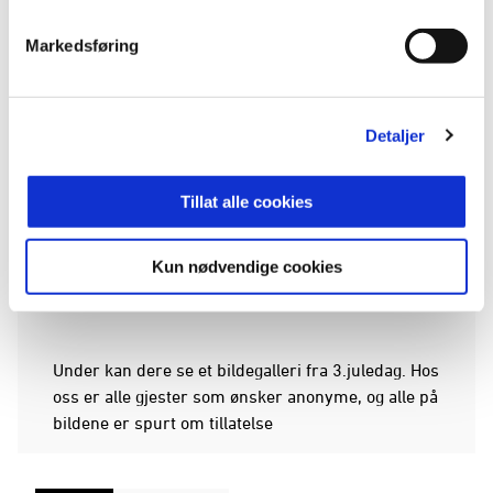
Møtes, inkludere og ha det hyggelig sammen. Det
er godt å se et så godt oppmøte på vår første åpne
Markedsføring
dag i romjulen. Vi håper at enda flere får dette
med seg og tar turen neste gang. Hos oss er alle
velkomne, sier en fornøyd Mehran Amundsen-
Ansari før han legger til;
Detaljer
- Jeg ønsker å takke resten av staben hos oss med
Tillat alle cookies
ansatte, frivillige,
Eidsiva
og
La Perla
, som er
med på å gjøre dette mulig. De er to viktige
samarbeidspartnere som vet viktigheten av å ta
Kun nødvendige cookies
vare på alle i samfunnet.
Under kan dere se et bildegalleri fra 3.juledag. Hos
oss er alle gjester som ønsker anonyme, og alle på
bildene er spurt om tillatelse