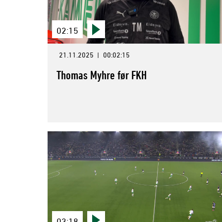
02:15
21.11.2025
|
00:02:15
Thomas Myhre før FKH
03:18