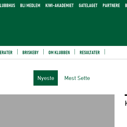
KLUBBHUS
BLI MEDLEM
KIWI-AKADEMIET
GATELAGET
PARTNERE
B
ERATER
BRISKEBY
OM KLUBBEN
RESULTATER
Nyeste
Mest Sette