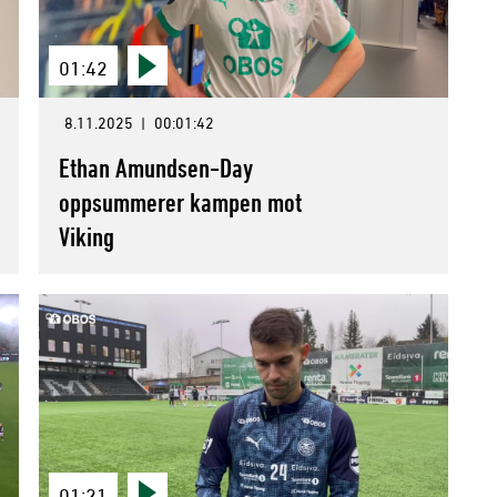
01:42
8.11.2025
|
00:01:42
Ethan Amundsen-Day
oppsummerer kampen mot
Viking
01:21