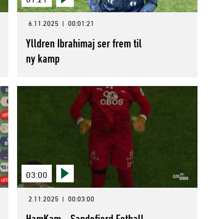
6.11.2025
|
00:01:21
Ylldren Ibrahimaj ser frem til
ny kamp
03:00
2.11.2025
|
00:03:00
HamKam - Sandefjord Fotball