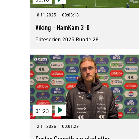
8.11.2025
|
00:03:18
Viking - HamKam 3-0
Eliteserien 2025 Runde 28
01:23
2.11.2025
|
00:01:23
Gustav Granath var glad etter