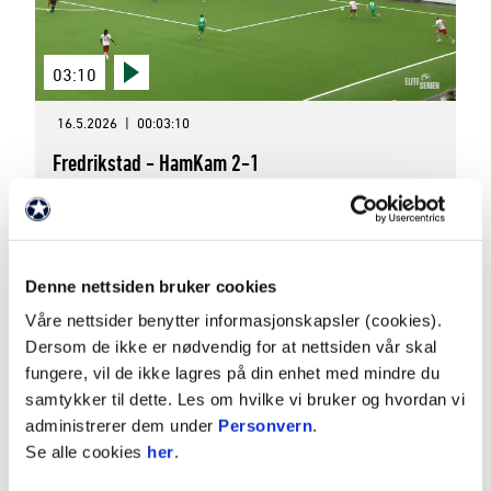
03:10
16.5.2026
|
00:03:10
Fredrikstad - HamKam 2-1
Eliteserien 2026 Runde 9
Denne nettsiden bruker cookies
Våre nettsider benytter informasjonskapsler (cookies).
Dersom de ikke er nødvendig for at nettsiden vår skal
fungere, vil de ikke lagres på din enhet med mindre du
samtykker til dette. Les om hvilke vi bruker og hvordan vi
administrerer dem under
Personvern
.
Se alle cookies
her
.
02:36