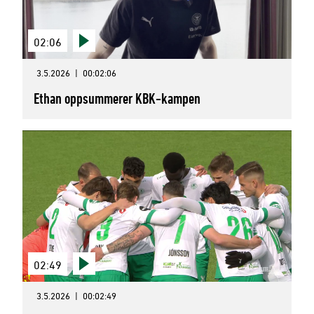
02:06
3.5.2026
|
00:02:06
Ethan oppsummerer KBK-kampen
02:49
3.5.2026
|
00:02:49