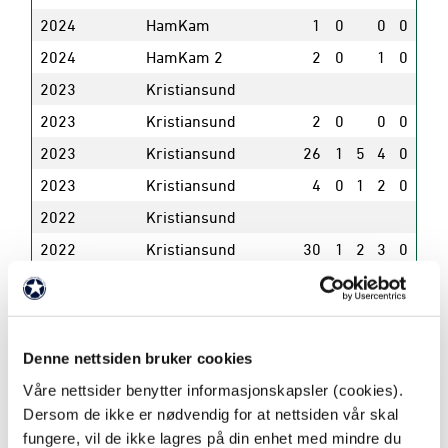
2024
HamKam
1
0
0
0
2024
HamKam 2
2
0
1
0
2023
Kristiansund
2023
Kristiansund
2
0
0
0
2023
Kristiansund
26
1
5
4
0
2023
Kristiansund
4
0
1
2
0
2022
Kristiansund
2022
Kristiansund
30
1
2
3
0
2022
Kristiansund
3
0
1
0
2021
Kristiansund
0
2021
Kristiansund
28
6
2
4
0
Denne nettsiden bruker cookies
2021
Kristiansund
3
0
0
0
0
Våre nettsider benytter informasjonskapsler (cookies).
2020
Raufoss
18
1
2
2
0
Dersom de ikke er nødvendig for at nettsiden vår skal
fungere, vil de ikke lagres på din enhet med mindre du
2020
Raufoss
1
0
0
0
0