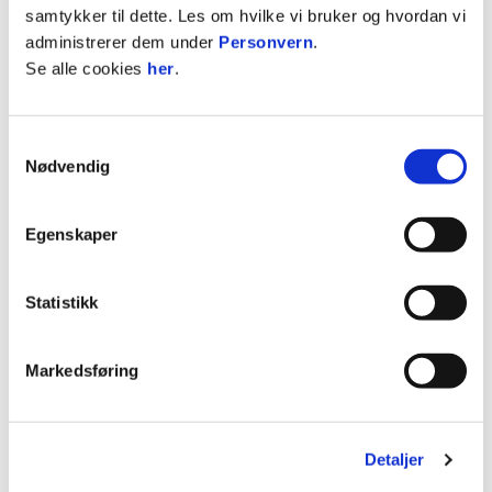
samtykker til dette. Les om hvilke vi bruker og hvordan vi
2019
Raufoss
2
0
0
0
administrerer dem under
Personvern
.
2019
Raufoss
26
7
2
4
0
Se alle cookies
her
.
2018
Raufoss
1
1
1
0
2018
Raufoss
24
3
6
0
Samtykkevalg
Nødvendig
2017
Raufoss
15
1
0
0
2017
Raufoss
2
1
0
1
0
Egenskaper
2017
Raufoss 2
0
0
0
2015 / 2016
Bognor Regis Town
Statistikk
ARTIKLER
Markedsføring
Detaljer