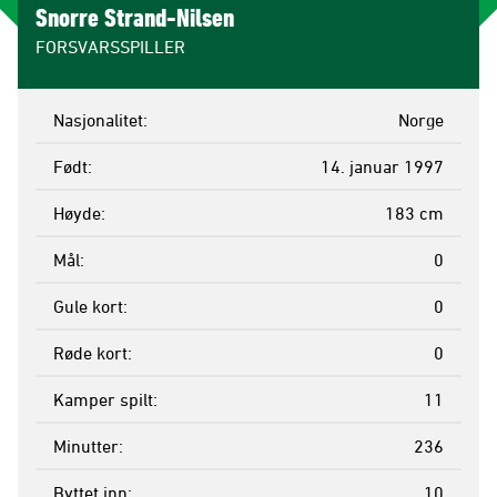
Snorre Strand-Nilsen
FORSVARSSPILLER
Nasjonalitet
Norge
Født
14. januar 1997
Høyde
183 cm
Mål
0
Gule kort
0
Røde kort
0
Kamper spilt
11
Minutter
236
Byttet inn
10