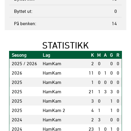
Byttet ut
0
På benken
14
STATISTIKK
Sesong
Lag
K
M
A
G
R
2025 / 2026
HamKam
2
0
0
0
2026
HamKam
11
0
1
0
0
2025
HamKam
1
0
0
0
0
2025
HamKam
21
1
3
3
0
2025
HamKam
3
0
1
0
2025
HamKam 2
4
1
1
0
2024
HamKam
2
3
0
0
2024
HamKam
23
1
0
1
0