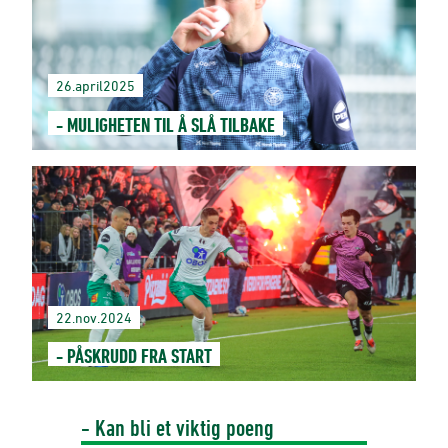
26.april2025
- MULIGHETEN TIL Å SLÅ TILBAKE
22.nov.2024
- PÅSKRUDD FRA START
- Kan bli et viktig poeng