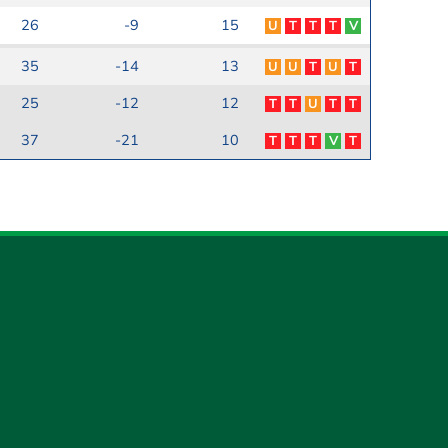
26
-9
15
U
T
T
T
V
35
-14
13
U
U
T
U
T
25
-12
12
T
T
U
T
T
37
-21
10
T
T
T
V
T