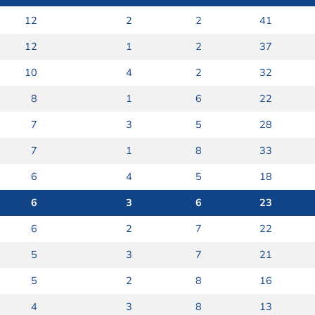
12
2
2
41
12
1
2
37
10
4
2
32
8
1
6
22
7
3
5
28
7
1
8
33
6
4
5
18
6
3
6
23
6
2
7
22
5
3
7
21
5
2
8
16
4
3
8
13