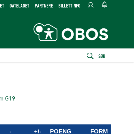
ET
GATELAGET
PARTNERE
BILLETTINFO
SØK
m G19
-
+/-
POENG
FORM