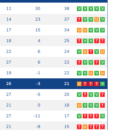
11
30
38
V
V
V
V
V
14
23
37
T
V
V
U
V
17
15
34
U
U
V
V
V
18
4
25
T
V
V
T
T
22
6
24
V
U
T
V
U
27
6
22
T
V
V
T
V
19
-1
22
V
V
U
V
U
26
-3
21
U
T
T
T
V
27
-5
20
V
T
V
V
T
21
0
18
U
V
V
V
T
27
-11
17
V
T
T
T
V
21
-8
15
T
U
T
T
T