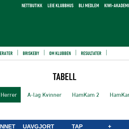
NETTBUTIKK
LEIE KLUBBHUS
BLI MEDLEM
KIWI-AKADEMI
ERATER
BRISKEBY
OM KLUBBEN
RESULTATER
TABELL
 Herrer
A-lag Kvinner
HamKam 2
HamKa
NNET
UAVGJORT
TAP
+