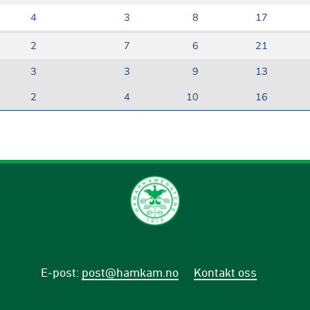
4
3
8
17
2
7
6
21
3
3
9
13
2
4
10
16
E-post
:
post@hamkam.no
Kontakt oss