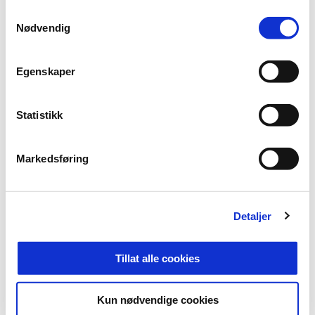
- All ære til Tromsø
Samtykkevalg
Nødvendig
Egenskaper
Statistikk
Markedsføring
03:13
18.7.2026
|
00:03:13
Detaljer
HamKam - Tromsø 1-4
Tillat alle cookies
Eliteserien 2026 Runde 14
Kun nødvendige cookies